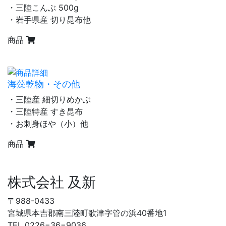
・三陸こんぶ 500g
・岩手県産 切り昆布他
商品
海藻乾物・その他
・三陸産 細切りめかぶ
・三陸特産 すき昆布
・お刺身ほや（小）他
商品
株式会社 及新
〒988-0433
宮城県本吉郡南三陸町歌津字管の浜40番地1
TEL 0226−36−9036