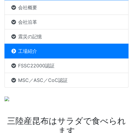
会社概要
会社沿革
震災の記憶
工場紹介
FSSC22000認証
MSC／ASC／CoC認証
三陸産昆布はサラダで食べられ
ます