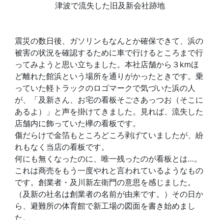
津波で流失した旧及新会社跡地
震災の数日後、ガソリンもなんとか確保できて、浜の
被害の状況を確認するために車で行けるところまで行
ってみようと思い立ちました。本社店舗から３kmほ
ど離れた館浜という場所を通りがかったときです。乗
っていた軽トラックのロゴマークで気づいた浜の人
が、「及新さん、お宅の看板そごさあっつお（そこに
あるよ）」と声を掛けてきました。見れば、流失した
店舗内に飾っていた欅の看板です。
傷だらけで金箔もところどころ剥げていましたが、紛
れもなく当店の看板です。
何にも無くなったのに、唯一残ったのが看板とは…。
これは商売をもう一度やれと言われているようなもの
です。創業者・及川新左衛門の意思を感じました。
（及新の社名は創業者の名前が由来です。）その日か
ら、避難所の体育館で新工場の図面を書き始めまし
た。