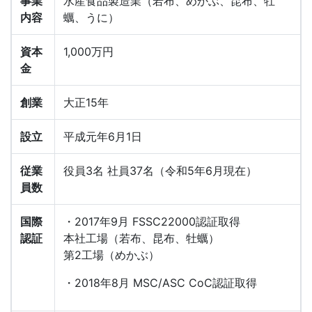
事業
水産食品製造業（若布、めかぶ、昆布、牡
内容
蠣、うに）
資本
1,000万円
金
創業
大正15年
設立
平成元年6月1日
従業
役員3名 社員37名（令和5年6月現在）
員数
国際
・2017年9月 FSSC22000認証取得
認証
本社工場（若布、昆布、牡蠣）
第2工場（めかぶ）
・2018年8月 MSC/ASC CoC認証取得